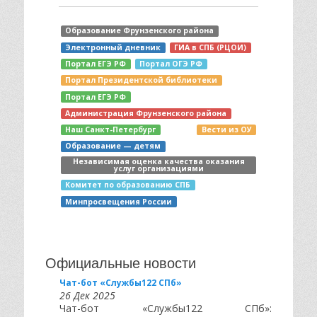
Образование Фрунзенского района
Электронный дневник
ГИА в СПБ (РЦОИ)
Портал ЕГЭ РФ
Портал ОГЭ РФ
Портал Президентской библиотеки
Портал ЕГЭ РФ
Администрация Фрунзенского района
Наш Санкт-Петербург
Вести из ОУ
Образование — детям
Независимая оценка качества оказания
услуг организациями
Комитет по образованию СПБ
Минпросвещения России
Официальные новости
Чат-бот «Службы122 СПб»
26 Дек 2025
Чат-бот «Службы122 СПб»: