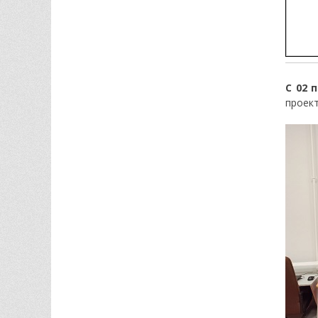
С 02 
проект