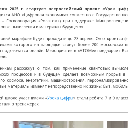
еля 2025 г. стартует всероссийский проект «Урок ци
дится АНО «Цифровая экономика» совместно с Государственно
е – Госкорпорация «Росатом») при поддержке Минпросвещен
товые вычисления и материалы будущего».
товый марафон» будет проходить до 28 апреля. Он откроется 
никами которого на площадке станут более 200 московских ш
ы подключатся онлайн. Мероприятие в «АТОМе» предваряет Вс
еля.
никам расскажут о том, как применение квантовых вычисл
еских процессов и в будущем сделает возможным прорыв в 
его космоса, энергетики, машиностроения, персонализированн
вые материалы изменят непосредственно их жизнь: быт, мобиль
ей школе участниками «
Урока цифры
» стали ребята 7 и 9 клас
тали в тренажерах.