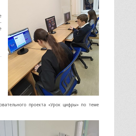
и
е
-
e
овательного проекта «Урок цифры» по теме