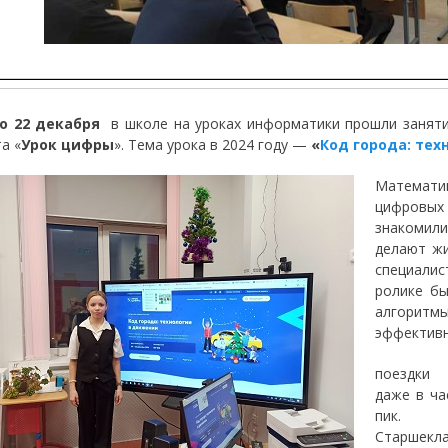
по 22 декабря
в школе на уроках информатики прошли заняти
а «
Урок цифры
». Тема урока в 2024 году —
«
Код города: тех
Математи
цифровы
знакомил
делают жи
специали
ролике бы
алгоритм
эффектив
поездки
даже в ча
пик.
Старшекл