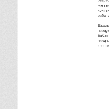
разра
магаз
контен
работа
Школь
проду
RuSt
продви
199 шк