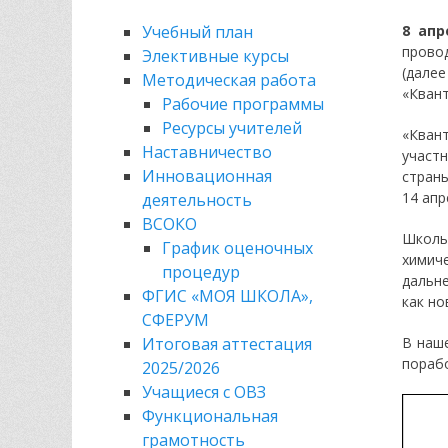
Учебный план
8 апр
прово
Элективные курсы
(дале
Методическая работа
«Кван
Рабочие программы
Ресурсы учителей
«Кван
Наставничество
участ
Инновационная
стран
14 апр
деятельность
ВСОКО
Школь
График оценочных
химич
процедур
дальн
ФГИС «МОЯ ШКОЛА»,
как но
СФЕРУМ
Итоговая аттестация
В наш
порабо
2025/2026
Учащиеся с ОВЗ
Функциональная
грамотность