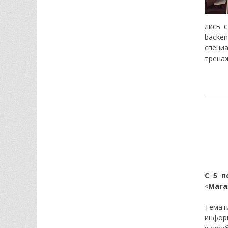
лись 
backe
специ
тренаж
С 5 п
«
Мага
Темат
инфор