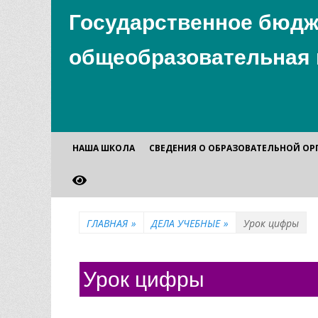
Государственное бюдж
общеобразовательная 
Основное
Перейти
НАША ШКОЛА
СВЕДЕНИЯ О ОБРАЗОВАТЕЛЬНОЙ О
к
меню
содержимому
ГЛАВНАЯ
»
ДЕЛА УЧЕБНЫЕ
»
Урок цифры
Урок цифры