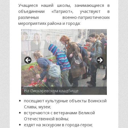
Учащиеся нашей школы, занимающиеся в
объединении «Патриот», участвуют в
различных военно-патриотических
мероприятиях района и города:
Встреча с ветеранами
На Пискаревском кладбище
посещают культурные объекты Воинской
Славы, музеи;
встречаются с ветеранами Великой
Отечественной войны;
ездят на экскурсии в города-герои;