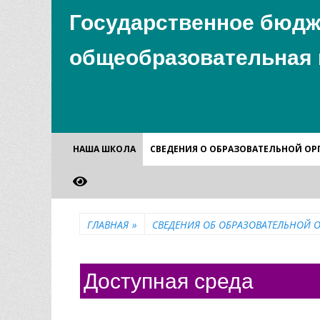
Государственное бюдж
общеобразовательная 
Основное
Перейти
НАША ШКОЛА
СВЕДЕНИЯ О ОБРАЗОВАТЕЛЬНОЙ О
к
меню
содержимому
ГЛАВНАЯ
»
СВЕДЕНИЯ ОБ ОБРАЗОВАТЕЛЬНОЙ 
Доступная среда