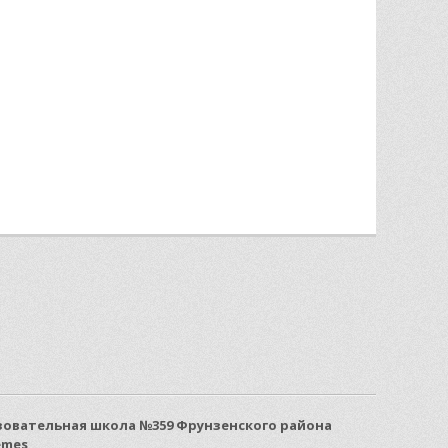
овательная школа №359 Фрунзенского района
emes